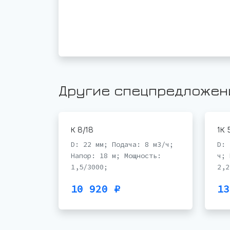
Другие спецпредложен
К 8/18
1К 
D: 22 мм; Подача: 8 м3/ч;
D: 
Напор: 18 м; Мощность:
ч; 
1,5/3000;
2,2
10 920 ₽
13