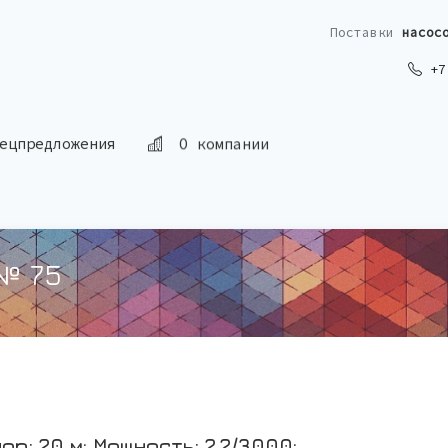
Поставки
насос
+7 
ецпредложения
О компании
№ 75
пор: 20 м; Мощность: 2,2/3000;