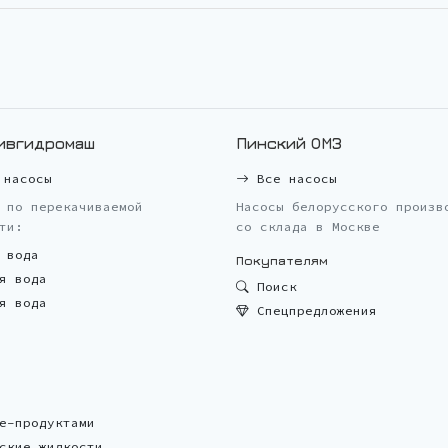
ивгидромаш
Пинский ОМЗ
насосы
Все насосы
 по перекачиваемой
Насосы белорусского произв
ти:
со склада в Москве
 вода
Покупателям
я вода
Поиск
я вода
Спецпредложения
е-продуктами
ские жидкости