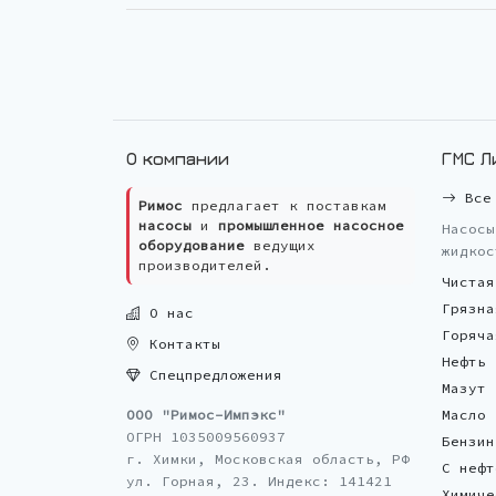
О компании
ГМС Л
Все 
Римос
предлагает к поставкам
насосы
и
промышленное насосное
Насосы
оборудование
ведущих
жидкос
производителей.
Чистая
Грязна
О нас
Горяча
Контакты
Нефть
Спецпредложения
Мазут
ООО "Римос-Импэкс"
Масло
ОГРН 1035009560937
Бензин
г. Химки, Московская область, РФ
С нефт
ул. Горная, 23. Индекс: 141421
Химиче