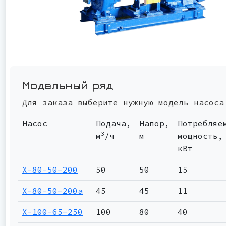
Модельный ряд
Для заказа выберите нужную модель насоса
Насос
Подача,
Напор,
Потребляе
3
м
/ч
м
мощность,
кВт
Х-80-50-200
50
50
15
Х-80-50-200а
45
45
11
Х-100-65-250
100
80
40