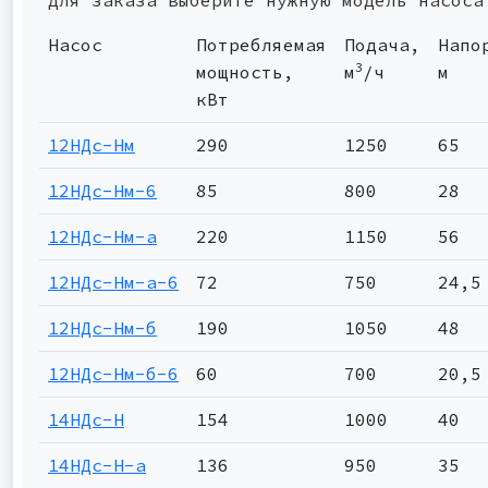
Насос
Потребляемая
Подача,
Напо
3
мощность,
м
/ч
м
кВт
12НДс-Нм
290
1250
65
12НДс-Нм-6
85
800
28
12НДс-Нм-а
220
1150
56
12НДс-Нм-а-6
72
750
24,5
12НДс-Нм-б
190
1050
48
12НДс-Нм-б-6
60
700
20,5
14НДс-Н
154
1000
40
14НДс-Н-а
136
950
35