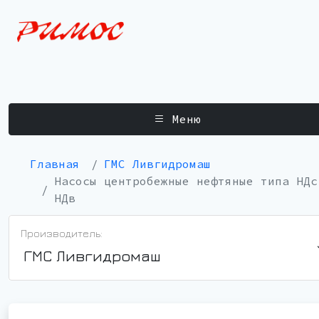
Меню
Главная
ГМС Ливгидромаш
Насосы центробежные нефтяные типа НДс
НДв
Производитель:
ГМС Ливгидромаш