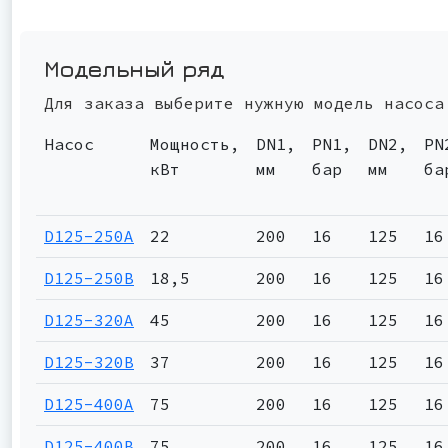
Модельный ряд
Для заказа выберите нужную модель насоса
Насос
Мощность,
DN1,
PN1,
DN2,
PN
кВт
мм
бар
мм
ба
D125-250A
22
200
16
125
16
D125-250B
18,5
200
16
125
16
D125-320A
45
200
16
125
16
D125-320B
37
200
16
125
16
D125-400A
75
200
16
125
16
D125-400B
75
200
16
125
16