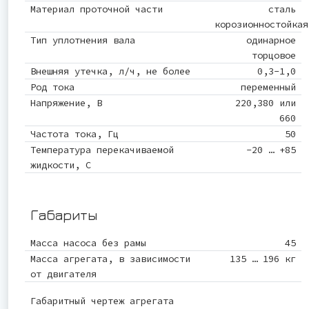
Материал проточной части
сталь
корозионностойкая
Тип уплотнения вала
одинарное
торцовое
Внешняя утечка, л/ч, не более
0,3-1,0
Род тока
переменный
Напряжение, В
220,380 или
660
Частота тока, Гц
50
Температура перекачиваемой
-20 … +85
жидкости, С
Габариты
Масса насоса без рамы
45
Масса агрегата, в зависимости
135 … 196 кг
от двигателя
Габаритный чертеж агрегата