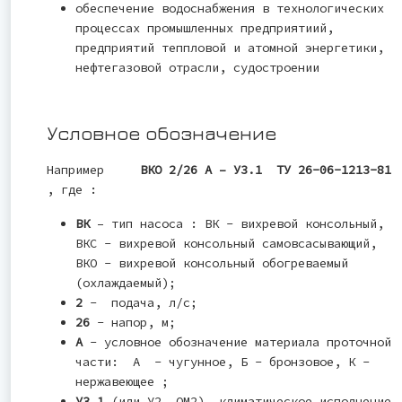
обеспечение водоснабжения в технологических
процессах промышленных предприятиий,
предприятий теппловой и атомной энергетики,
нефтегазовой отрасли, судостроении
Условное обозначение
Например
ВКО 2/26 А – У3.1 ТУ 26-06-1213-81
, где :
ВК
– тип насоса : ВК - вихревой консольный,
ВКС - вихревой консольный самовсасывающий,
ВКО - вихревой консольный обогреваемый
(охлаждаемый);
2
- подача, л/с;
26
- напор, м;
А
- условное обозначение материала проточной
части: А - чугунное, Б - бронзовое, К -
нержавеющее ;
У3.1
(или У2, ОМ2) –климатическое исполнение