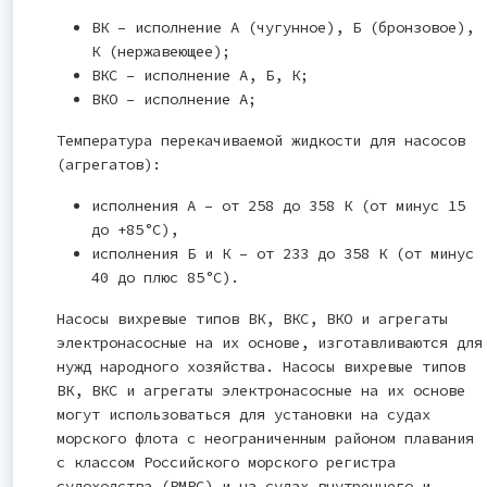
ВК – исполнение А (чугунное), Б (бронзовое),
К (нержавеющее);
ВКС – исполнение А, Б, К;
ВКО – исполнение А;
Температура перекачиваемой жидкости для насосов
(агрегатов):
исполнения А – от 258 до 358 К (от минус 15
до +85°С),
исполнения Б и К – от 233 до 358 К (от минус
40 до плюс 85°С).
Насосы вихревые типов ВК, ВКС, ВКО и агрегаты
электронасосные на их основе, изготавливаются для
нужд народного хозяйства. Насосы вихревые типов
ВК, ВКС и агрегаты электронасосные на их основе
могут использоваться для установки на судах
морского флота с неограниченным районом плавания
с классом Российского морского регистра
судоходства (РМРС) и на судах внутреннего и