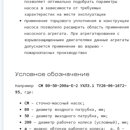
позволяет оптимально подобрать параметры
насоса в зависимости от требуемых
характеристик на месте эксплуатации
применение торцового уплотнения в конструкции
насоса позволило расширить область применения
насосного агрегата. При агрегатировании с
взрывозащищенными двигателями данные агрегаты
допускается применение во взрыво -
пожароопасных производствах
Условное обозначение
Например
СМ 80-50-200а-Е-2 УХЛ3.1 ТУ26-06-1672-
95
, где:
СМ
– сточно-массный насос;
80
– диаметр входного патрубка, мм;
50
– диаметр выходного патрубка, мм;
200
– диаметр рабочего колеса (условный), мм;
а
- индекс обточки рабочего колеса: а, б -