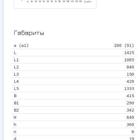
Габариты
a (a1)
200 (91)
L
1425
L1
1085
L2
840
L3
150
L4
420
L5
1333
B
415
B1
290
B2
342
H
640
h
360
n
6
d
19