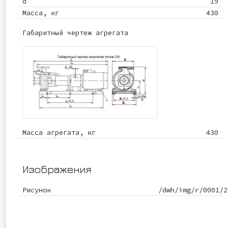
d
19
Масса, кг
430
Габаритный чертеж агрегата
Масса агрегата, кг
430
Изображения
Рисунок
/dwh/img/r/0001/2