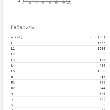
Габариты
a (a1)
293 (90)
L
1555
L1
1200
L2
960
L3
140
L4
480
L5
1358
B
410
B1
300
B2
344
H
640
h
355
n
6