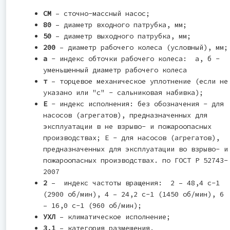
СМ
– сточно-массный насос;
80
– диаметр входного патрубка, мм;
50
– диаметр выходного патрубка, мм;
200
– диаметр рабочего колеса (условный), мм;
а
- индекс обточки рабочего колеса: а, б -
уменьшенный диаметр рабочего колеса
т
– торцевое механическое уплотнение (если не
указано или "с" - сальниковая набивка);
Е
- индекс исполнения: без обозначения - для
насосов (агрегатов), предназначенных для
эксплуатации в не взрыво- и пожароопасных
производствах; Е - для насосов (агрегатов),
предназначенных для эксплуатации во взрыво- и
пожароопасных производствах. по ГОСТ Р 52743-
2007
2
– индекс частоты вращения: 2 – 48,4 с-1
(2900 об/мин), 4 – 24,2 с-1 (1450 об/мин), 6
– 16,0 с-1 (960 об/мин);
УХЛ
– климатическое исполнение;
3.1
– категория размещения.