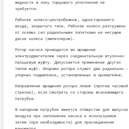
жидкости в зону торцового уплотнения не
требуется.
Рабочее колесо-центробежное, одностороннего
входа, закрытого типа. Рабочее колесо разгружено
от осевых сил радиальными лопатками на несущем
диске колеса (импеллером).
Ротор насоса приводится во вращение
электродвигателем через соединительную втулочно-
пальцевую муфту. Допускается применение других
типов муфт. Опорами ротора служат два радиально –
упорных подшипника, установленных в кронштейне.
Направление вращения ротора левое (против часовой
стрелки), если смотреть со стороны всасывающего
патрубка.
В напорном патрубке имеется отверстие для выпуска
воздуха при заполнении насоса и используемое
затем (при необходимости) для присоединения
манометра.