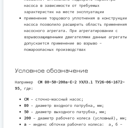
насоса в зависимости от требуемых
характеристик на месте эксплуатации
применение торцового уплотнения в конструкции
насоса позволило расширить область применения
насосного агрегата. При агрегатировании с
взрывозащищенными двигателями данные агрегаты
допускается применение во взрыво -
пожароопасных производствах
Условное обозначение
Например
СМ 80-50-200а-Е-2 УХЛ3.1 ТУ26-06-1672-
95
, где:
СМ
– сточно-массный насос;
80
– диаметр входного патрубка, мм;
50
– диаметр выходного патрубка, мм;
200
– диаметр рабочего колеса (условный), мм;
а
- индекс обточки рабочего колеса: а, б -