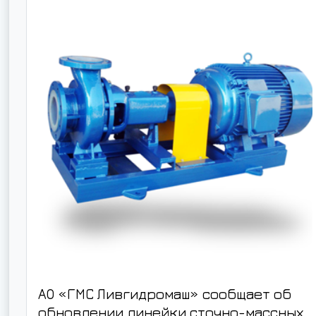
АО «ГМС Ливгидромаш» сообщает об
обновлении линейки сточно-массных