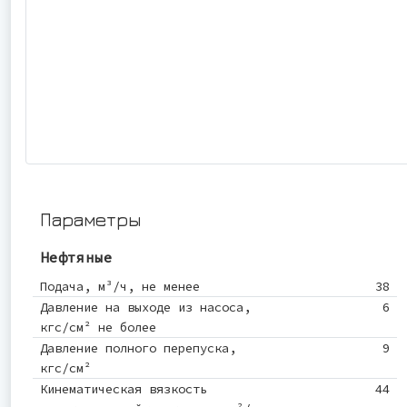
Параметры
Нефтяные
Подача, м³/ч, не менее
38
Давление на выходе из насоса,
6
кгс/см² не более
Давление полного перепуска,
9
кгс/см²
Кинематическая вязкость
44