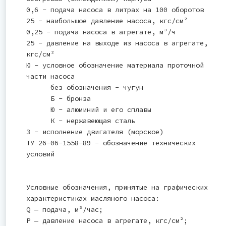
0,6 - подача насоса в литрах на 100 оборотов
25 - наибольшое давление насоса, кгс/см²
0,25 - подача насоса в агрегате, м³/ч
25 - давление на выходе из насоса в агрегате,
кгс/см²
Ю - условное обозначение материала проточной
части насоса
без обозначения - чугун
Б - бронза
Ю - алюминий и его сплавы
К - нержавеющая сталь
3 - исполнение двигателя (морское)
ТУ 26-06-1558-89 - обозначение технических
условий
Условные обозначения, принятые на графических
характеристиках масляного насоса:
Q — подача, м³/час;
Р — давление насоса в агрегате, кгс/см²;