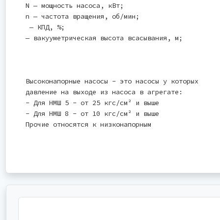
N — мощность насоса, кВт;
n — частота вращения, об/мин;
— КПД, %;
— вакууметрическая высота всасывания, м;
Высоконапорные насосы - это насосы у которых
давление на выходе из насоса в агрегате:
- Для НМШ 5 - от 25 кгс/см² и выше
- Для НМШ 8 - от 10 кгс/см² и выше
Прочие относятся к низконапорным