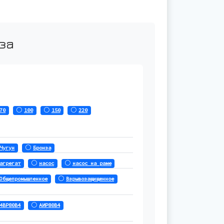
за
70
100
150
220
Чугун
Бронза
агрегат
насос
насос на раме
Общепромышленное
Взрывозащищенное
4ВР80В4
АИР80В4