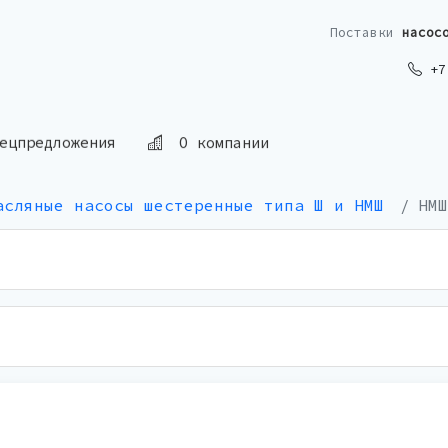
Поставки
насос
+7 
О компании
ецпредложения
асляные насосы шестеренные типа Ш и НМШ
НМШ