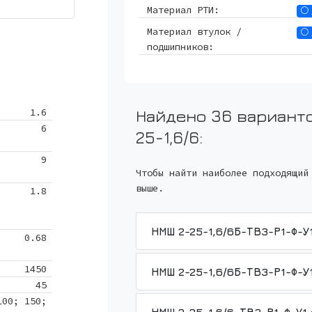
Материал РТИ:
Материал втулок /
подшипников:
1.6
Найдено 36 вариант
6
25-1,6/6
:
9
Чтобы найти наиболее подходящий
выше.
1.8
0.68
1450
45
100; 150;