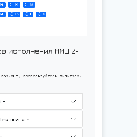
Р1
Р2
Р3
Б1
Гр
Ф
Ю
ов исполнения
НМШ 2-
 вариант, воспользуйтесь фильтрами
НМШ 2-25-1,6/6Б-ТВ3-Р1-Ф-У1 =
НМШ 2-25-1,6/6Б-ТВ3-Р1-Ф-У1 на плите =