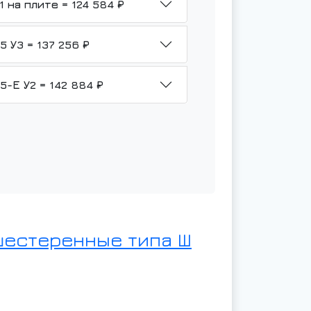
НМШ 2-25-1,6/6-ТВ3-Р3-Гр-У1 на плите = 124 584 ₽
НМШ 2-25-1,6/6-ТВ3-Р3-Гр-1,5 У3 = 137 256 ₽
НМШ 2-25-1,6/6-ТВ3-Р3-Гр-1,5-Е У2 = 142 884 ₽
шестеренные типа Ш