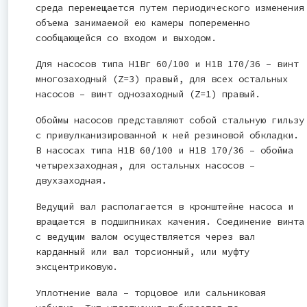
среда перемещается путем периодического изменения
объема занимаемой ею камеры попеременно
сообщающейся со входом и выходом.
Для насосов типа Н1Вг 60/100 и Н1В 170/36 – винт
многозаходный (Z=3) правый, для всех остальных
насосов – винт однозаходный (Z=1) правый.
Обоймы насосов представляют собой стальную гильзу
с привулканизированной к ней резиновой обкладки.
В насосах типа Н1В 60/100 и Н1В 170/36 – обойма
четырехзаходная, для остальных насосов –
двухзаходная.
Ведущий вал располагается в кронштейне насоса и
вращается в подшипниках качения. Соединение винта
с ведущим валом осуществляется через вал
карданный или вал торсионный, или муфту
эксцентриковую.
Уплотнение вала – торцовое или сальниковая