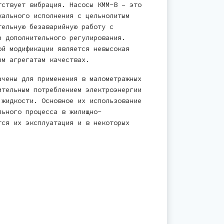
тствует вибрация. Насосы КММ-В – это
кального исполнения с цельнолитым
тельную безаварийную работу с
з дополнительного регулирования.
ой модификации является невысокая
ым агрегатам качествах.
ачены для применения в малометражных
ительным потреблением электроэнергии
 жидкости. Основное их использование
льного процесса в жилищно-
тся их эксплуатация и в некоторых