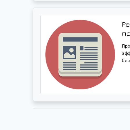
Ре
п
Пр
эф
бе