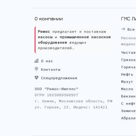
О компании
ГМС Л
Все 
Римос
предлагает к поставкам
насосы
и
промышленное насосное
Насосы
оборудование
ведущих
жидкос
производителей.
Чистая
Грязна
О нас
Горяча
Контакты
Нефть
Спецпредложения
Мазут
ООО "Римос-Импэкс"
Масло
ОГРН 1035009560937
Бензин
г. Химки, Московская область, РФ
С нефт
ул. Горная, 23. Индекс: 141421
Химиче
Абрази