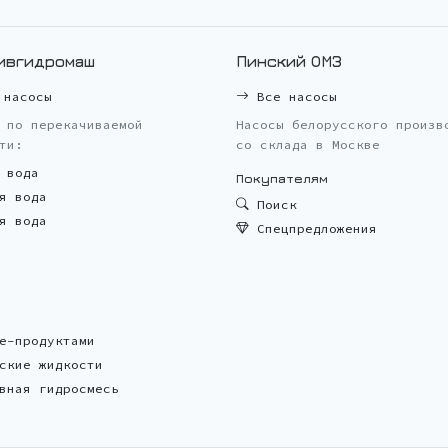
ивгидромаш
Пинский ОМЗ
насосы
Все насосы
 по перекачиваемой
Насосы белорусского произв
ти:
со склада в Москве
 вода
Покупателям
я вода
Поиск
я вода
Спецпредложения
е-продуктами
ские жидкости
вная гидросмесь