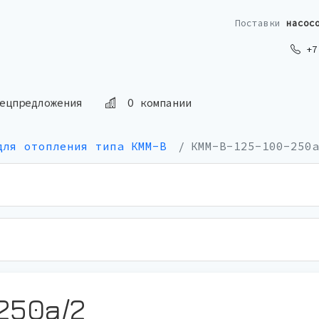
Поставки
насос
+7 
ецпредложения
О компании
для отопления типа КММ-В
КММ-В-125-100-250а
250а/2