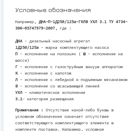
Условные обозначения
Например,
ДНА-П-1Д250/125а-ГКЛВ УХЛ 3.1 ТУ 4734-
306-05747979-2007
, где :
ДНА
- дизельный насосный агрегат
1Д250/125а
- марка комплектующего насоса
П
- исполнение на полозьях (
Ш
- исполнение на
шасси)
Г
- исполнение с газоструйным вакуум аппаратом
К
- исполнение с капотом
Л
- исполнение с лебедкой и подъемным механизмом
В
- исполнение со всасывающей линией
УХЛ
- климатическое исполнение
3.1
- категория размещения
Примечание :
Отсутствие какой-либо буквы в
условном обозначении означает отсутствие
соответствующего комплектующего элемента в
комплекте поставки. Например, условное