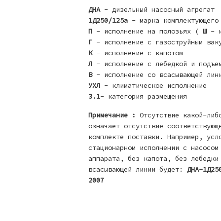
ДНА
- дизельный насосный агрегат
1Д250/125а
- марка комплектующего
П
- исполнение на полозьях (
Ш
- и
Г
- исполнение с газоструйным вак
К
- исполнение с капотом
Л
- исполнение с лебедкой и подъе
В
- исполнение со всасывающей лин
УХЛ
- климатическое исполнение
3.1
- категория размещения
Примечание :
Отсутствие какой-либо
означает отсутствие соответствующ
комплекте поставки. Например, усл
стационарном исполнении с насосом
аппарата, без капота, без лебедки
всасывающей линии будет:
ДНА-1Д25
2007