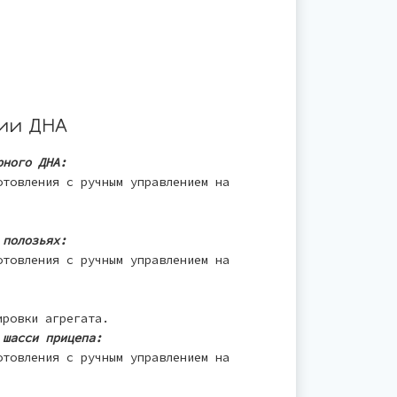
ии ДНА
рного ДНА:
отовления с ручным управлением на
 полозьях:
отовления с ручным управлением на
ировки агрегата.
 шасси прицепа:
отовления с ручным управлением на