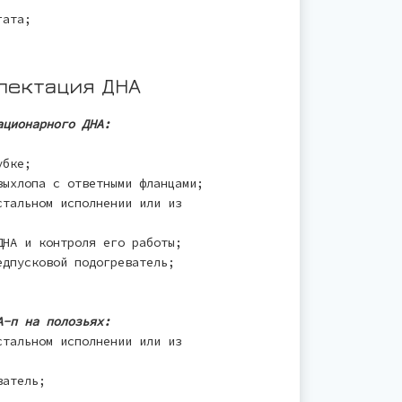
гата;
лектация ДНА
ационарного ДНА:
убке;
выхлопа с ответными фланцами;
стальном исполнении или из
ДНА и контроля его работы;
едпусковой подогреватель;
А-п на полозьях:
стальном исполнении или из
ватель;