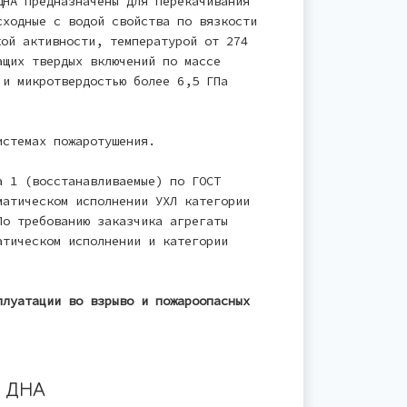
ДНА предназначены для перекачивания
сходные с водой свойства по вязкости
кой активности, температурой от 274
ащих твердых включений по массе
 и микротвердостью более 6,5 ГПа
истемах пожаротушения.
а 1 (восстанавливаемые) по ГОСТ
матическом исполнении УХЛ категории
По требованию заказчика агрегаты
атическом исполнении и категории
плуатации во взрыво и пожароопасных
 ДНА