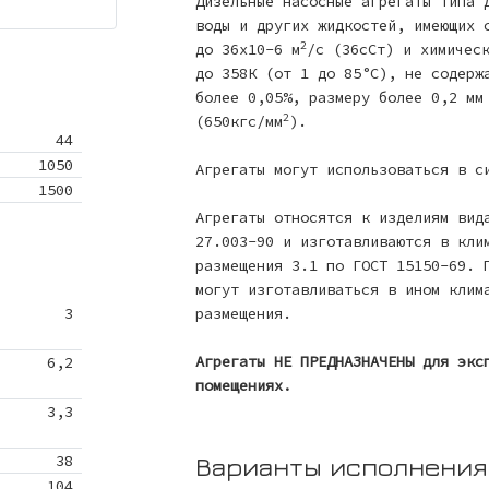
Дизельные насосные агрегаты типа 
воды и других жидкостей, имеющих 
2
до 36x10-6 м
/с (36сСт) и химичес
до 358К (от 1 до 85°С), не содерж
более 0,05%, размеру более 0,2 мм
2
(650кгс/мм
).
44
1050
Агрегаты могут использоваться в с
1500
Агрегаты относятся к изделиям вид
27.003-90 и изготавливаются в кли
размещения 3.1 по ГОСТ 15150-69. 
могут изготавливаться в ином клим
3
размещения.
Агрегаты НЕ ПРЕДНАЗНАЧЕНЫ для экс
6,2
помещениях.
3,3
38
Варианты исполнения
104