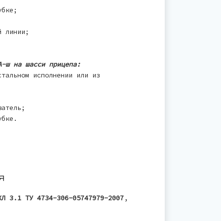
убке;
й линии;
А-ш на шасси прицепа:
стальном исполнении или из
ватель;
убке.
я
ХЛ 3.1 ТУ 4734-306-05747979-2007
,