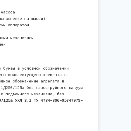
 насоса
сполнение на шасси)
уум аппаратом
мным механизмом
ией
 буквы в условном обозначении
его комплектующего элемента в
овное обозначение агрегата в
 1Д250/125а без газоструйного вакуум
 и подъемного механизма, без
0/125а УХЛ 3.1 ТУ 4734-306-05747979-