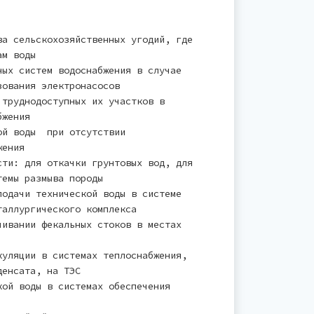
ва сельскохозяйственных угодий, где
ам воды
ных систем водоснабжения в случае
зования электронасосов
 труднодоступных их участков в
бжения
ой воды при отсутствии
жения
сти: для откачки грунтовых вод, для
темы размыва породы
подачи технической воды в системе
таллургического комплекса
чивании фекальных стоков в местах
куляции в системах теплоснабжения,
денсата, на ТЭС
кой воды в системах обеспечения