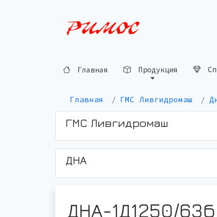
Главная
Продукция
Сп
Главная
ГМС Ливгидромаш
Д
ГМС Ливгидромаш
ДНА
ДНА-1Д1250/63б