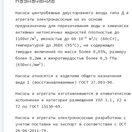
Назначение
Насосы центробежные двустороннего входа типа Д и
агрегаты электронасосные на их основе
предназначены для перекачивания воды и химически
активных нетоксичных жидкостей плотностью до
3
-6
2
1100кг/м
, вязкостью до 60 10
м
/с (60сСт),
температурой до 368К (95°С), не содержащих
твердых включений по массе более 0,05%, размеру
более 0,2мм и микротвердостью более 6,5 ГПа
2
(650кгс/мм
).
Насосы относятся к изделиям общего назначения
вида I (восстанавливаемые) ГОСТ 27.003-90.
Насосы и агрегаты изготавливаются в климатическом
исполнении и категории размещения УХЛ 3.1, У2 и
Т2 по ГОСТ 15150-69.
Насосы и агрегаты электронасосные разработаны с
учетом поставки на экспорт в соответствии с ОСТ
26-06-2011-79.