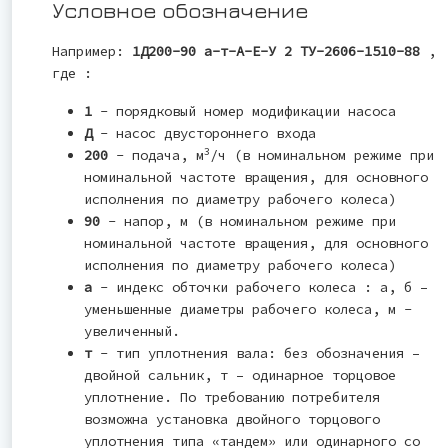
Условное обозначение
Например:
1Д200-90 а-т-А-Е-У 2 ТУ-2606-1510-88
,
где :
1
- порядковый номер модификации насоса
Д
- насос двустороннего входа
3
200
- подача, м
/ч (в номинальном режиме при
номинальной частоте вращения, для основного
исполнения по диаметру рабочего колеса)
90
- напор, м (в номинальном режиме при
номинальной частоте вращения, для основного
исполнения по диаметру рабочего колеса)
а
- индекс обточки рабочего колеса : а, б –
уменьшенные диаметры рабочего колеса, м -
увеличенный.
т
- тип уплотнения вала: без обозначения –
двойной сальник, т – одинарное торцовое
уплотнение. По требованию потребителя
возможна установка двойного торцового
уплотнения типа «тандем» или одинарного со