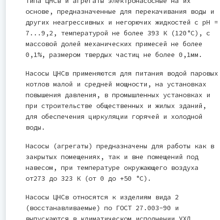
типа ЦНСв и агрегаты электронасосные на их
основе, предназначенные для перекачивания воды и
других неагрессивных и негорючих жидкостей с рН =
7...9,2, температурой не более 393 К (120°С), с
массовой долей механических примесей не более
0,1%, размером твердых частиц не более 0,1мм.
Насосы ЦНСв применяются для питания водой паровых
котлов малой и средней мощности, на установках
повышения давления, в промышленных установках и
при строительстве общественных и жилых зданий,
для обеспечения циркуляции горячей и холодной
воды.
Насосы (агрегаты) предназначены для работы как в
закрытых помещениях, так и вне помещений под
навесом, при температуре окружающего воздуха
от273 до 323 К (от 0 до +50 °С).
Насосы ЦНСв относятся к изделиям вида 2
(восстанавливаемые) по ГОСТ 27.003-90 и
выпускаются в климатическом исполнении УХЛ