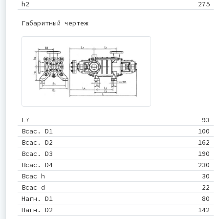
h2
275
Габаритный чертеж
L7
93
Всас. D1
100
Всас. D2
162
Всас. D3
190
Всас. D4
230
Всас h
30
Всас d
22
Нагн. D1
80
Нагн. D2
142