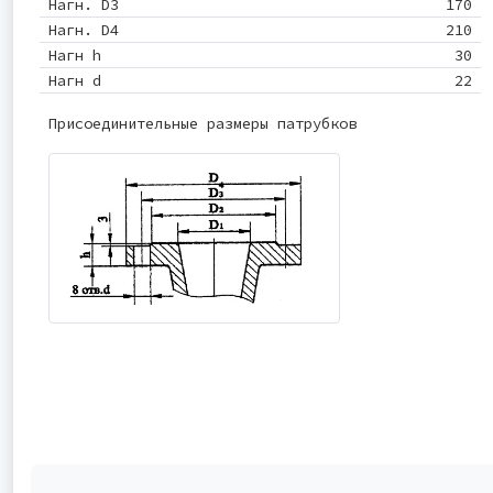
Нагн. D3
170
Нагн. D4
210
Нагн h
30
Нагн d
22
Присоединительные размеры патрубков