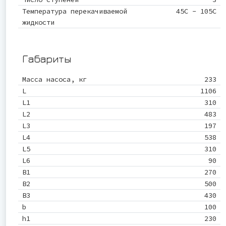
Температура перекачиваемой
45С - 105С
жидкости
Габариты
Масса насоса, кг
233
L
1106
L1
310
L2
483
L3
197
L4
538
L5
310
L6
90
B1
270
B2
500
B3
430
b
100
h1
230