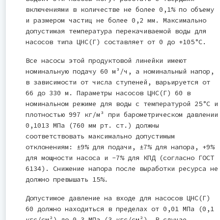
включениями в количестве не более 0,1% по объему
и размером частиц не более 0,2 мм. Максимально
допустимая температура перекачиваемой воды для
насосов типа ЦНС(Г) составляет от 0 до +105°C.
Все насосы этой продуктовой линейки имеют
номинальную подачу 60 м³/ч, а номинальный напор,
в зависимости от числа ступеней, варьируется от
66 до 330 м. Параметры насосов ЦНС(Г) 60 в
номинальном режиме для воды с температурой 25°C и
плотностью 997 кг/м³ при барометрическом давлении
0,1013 МПа (760 мм рт. ст.) должны
соответствовать максимально допустимым
отклонениям: ±9% для подачи, ±7% для напора, +9%
для мощности насоса и -7% для КПД (согласно ГОСТ
6134). Снижение напора после выработки ресурса не
должно превышать 15%.
Допустимое давление на входе для насосов ЦНС(Г)
60 должно находиться в пределах от 0,01 МПа (0,1
кгс/см²) до 0,3 МПа (3 кгс/см²). В случае