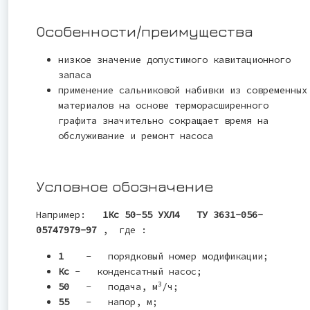
Особенности/преимущества
низкое значение допустимого кавитационного
запаса
применение сальниковой набивки из современных
материалов на основе терморасширенного
графита значительно сокращает время на
обслуживание и ремонт насоса
Условное обозначение
Например:
1Кс 50-55 УХЛ4 ТУ 3631-056-
05747979-97
, где :
1
- порядковый номер модификации;
Кс
- конденсатный насос;
3
50
- подача, м
/ч;
55
- напор, м;