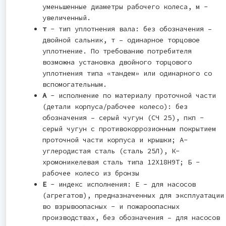
уменьшенные диаметры рабочего колеса, м -
увеличенный.
т
- тип уплотнения вала: без обозначения –
двойной сальник, т – одинарное торцовое
уплотнение. По требованию потребителя
возможна установка двойного торцового
уплотнения типа «тандем» или одинарного со
вспомогательным.
А
- исполнение по материалу проточной части
(детали корпуса/рабочее колесо): без
обозначения – серый чугун (СЧ 25), пкп -
серый чугун с противокоррозионным покрытием
проточной части корпуса и крышки; А-
углеродистая сталь (сталь 25Л), К-
хромоникелевая сталь типа 12Х18Н9Т; Б -
рабочее колесо из бронзы
Е
- индекс исполнения: Е - для насосов
(агрегатов), предназначенных для эксплуатации
во взрывоопасных - и пожароопасных
производствах, без обозначения – для насосов