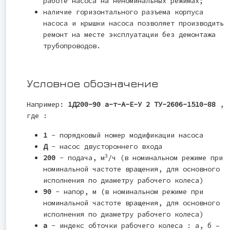
работе насоса на неноминальных режимах;
наличие горизонтального разъема корпуса
насоса и крышки насоса позволяет производить
ремонт на месте эксплуатации без демонтажа
трубопроводов.
Условное обозначение
Например:
1Д200-90 а-т-А-Е-У 2 ТУ-2606-1510-88
,
где :
1
- порядковый номер модификации насоса
Д
- насос двустороннего входа
3
200
- подача, м
/ч (в номинальном режиме при
номинальной частоте вращения, для основного
исполнения по диаметру рабочего колеса)
90
- напор, м (в номинальном режиме при
номинальной частоте вращения, для основного
исполнения по диаметру рабочего колеса)
а
- индекс обточки рабочего колеса : а, б –