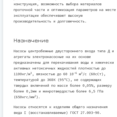
конструкция, возможность выбора материалов
проточной части и оптимизация параметров на месте
эксплуатации обеспечивают высокую
производительность и долговечность.
Назначение
Насосы центробежные двустороннего входа типа Д и
агрегаты электронасосные на их основе
предназначены для перекачивания воды и химически
активных нетоксичных жидкостей плотностью до
3
-6
2
1100кг/м
, вязкостью до 60 10
м
/с (60сСт),
температурой до 368К (95°С), не содержащих
твердых включений по массе более 0,05%, размеру
более 0,2мм и микротвердостью более 6,5 ГПа
2
(650кгс/мм
).
Насосы относятся к изделиям общего назначения
вида I (восстанавливаемые) ГОСТ 27.003-90.