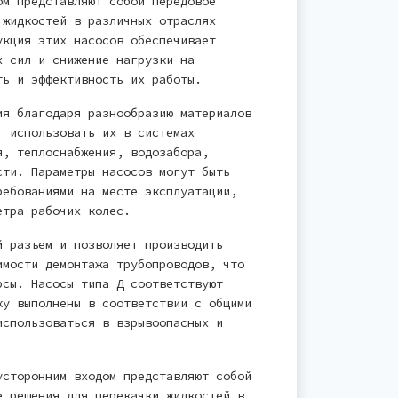
ом представляют собой передовое
 жидкостей в различных отраслях
укция этих насосов обеспечивает
х сил и снижение нагрузки на
ть и эффективность их работы.
ия благодаря разнообразию материалов
т использовать их в системах
я, теплоснабжения, водозабора,
сти. Параметры насосов могут быть
ребованиями на месте эксплуатации,
етра рабочих колес.
й разъем и позволяет производить
имости демонтажа трубопроводов, что
рсы. Насосы типа Д соответствуют
ку выполнены в соответствии с общими
использоваться в взрывоопасных и
усторонним входом представляют собой
е решения для перекачки жидкостей в