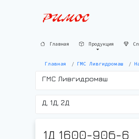
Сп
Продукция
Главная
Главная
ГМС Ливгидромаш
Н
ГМС Ливгидромаш
Д, 1Д, 2Д
1Д 1600-90б-6