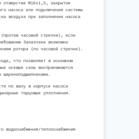
о отверстие М16х1,5, закрытое
ого насоса или подключения системы
ска воздуха при заполнении насоса
 (против часовой стрелки), если
ребованию Заказчика возможно
ением ротора (по часовой стрелке).
хода, что позволяет в основном
ные осевые силы воспринимаются
и шарикоподшипниками.
сти по валу в корпусе насоса
динарные торцовые уплотнения.
го водоснабжения/теплоснабжения