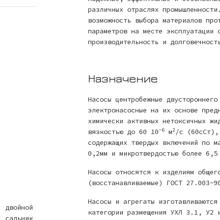
различных отраслях промышленности
возможность выбора материалов про
параметров на месте эксплуатации 
производительность и долговечност
Назначение
Насосы центробежные двустороннего
электронасосные на их основе пред
химически активных нетоксичных жи
-6
2
вязкостью до 60 10
м
/с (60сСт),
содержащих твердых включений по м
0,2мм и микротвердостью более 6,5
Насосы относятся к изделиям общег
(восстанавливаемые) ГОСТ 27.003-9
Насосы и агрегаты изготавливаются
двойной
категории размещения УХЛ 3.1, У2 
сальник