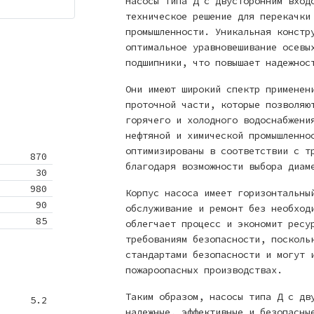
Насосы типа Д с двусторонним вход
техническое решение для перекачки
промышленности. Уникальная констр
оптимальное уравновешивание осевы
подшипники, что повышает надежнос
Они имеют широкий спектр применен
проточной части, которые позволяю
горячего и холодного водоснабжени
нефтяной и химической промышленно
оптимизированы в соответствии с т
870
благодаря возможности выбора диам
30
980
Корпус насоса имеет горизонтальны
90
обслуживание и ремонт без необход
85
облегчает процесс и экономит ресу
требованиям безопасности, посколь
стандартами безопасности и могут 
пожароопасных производствах.
Таким образом, насосы типа Д с дв
5.2
надежные, эффективные и безопасны