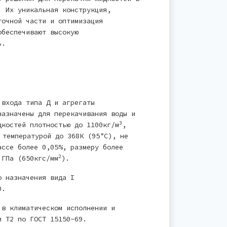
. Их уникальная конструкция,
точной части и оптимизация
обеспечивают высокую
ь.
 входа типа Д и агрегаты
назначены для перекачивания воды и
3
дкостей плотностью до 1100кг/м
,
 температурой до 368К (95°С), не
ассе более 0,05%, размеру более
2
 ГПа (650кгс/мм
).
о назначения вида I
0.
 в климатическом исполнении и
и Т2 по ГОСТ 15150-69.