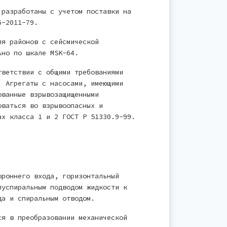
 разработаны с учетом поставки на
6-2011-79.
ля районов с сейсмической
ьно по шкале MSK-64.
тветствии с общими требованиями
. Агрегаты с насосами, имеющими
ованные взрывозащищенными
оваться во взрывоопасных и
ах класса 1 и 2 ГОСТ Р 51330.9-99.
ороннего входа, горизонтальный
луспиральным подводом жидкости к
да и спиральным отводом.
ся в преобразовании механической