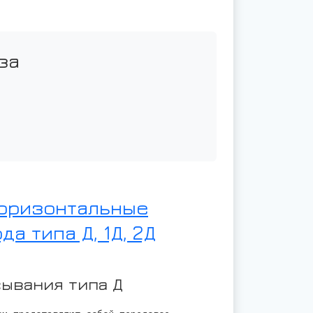
за
горизонтальные
а типа Д, 1Д, 2Д
сывания типа Д