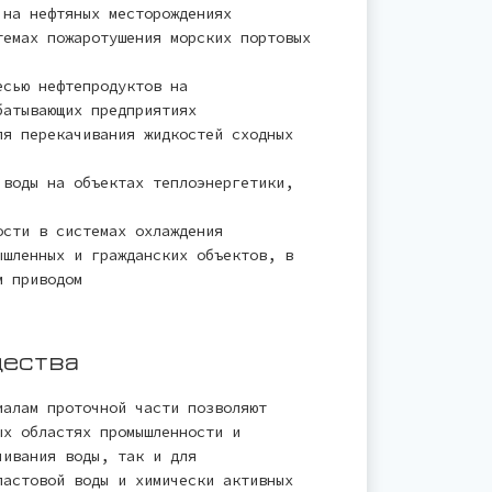
 на нефтяных месторождениях
темах пожаротушения морских портовых
есью нефтепродуктов на
батывающих предприятиях
ля перекачивания жидкостей сходных
 воды на объектах теплоэнергетики,
ости в системах охлаждения
ышленных и гражданских объектов, в
м приводом
щества
иалам проточной части позволяют
ых областях промышленности и
чивания воды, так и для
ластовой воды и химически активных