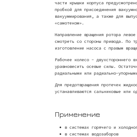
части крышки корпуса предусмотрен
пробкой для присоединения вакуумн
вакууммирования, а также для выпу
«самотеком».
Направление вращения ротора левое
смотреть со стороны привода. По т
изготовление насоса с правым вращ
Рабочее колесо - двухстороннего в
уравновесить осевые силы. Остаточ
радиальными или радиально-упорным
Для предотвращения протечек жидко
устанавливаются сальниковые или о
Применение
в системах горячего и холодно
в системах водозаборов