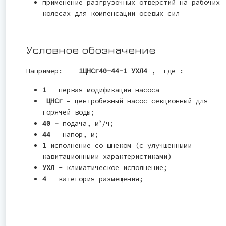
применение разгрузочных отверстий на рабочих
колесах для компенсации осевых сил
Условное обозначение
Например:
1ЦНСг40-44-1 УХЛ4
, где :
1
- первая модификация насоса
ЦНСг
– центробежный насос секционный для
горячей воды;
3
40 –
подача, м
/ч;
44
– напор, м;
1
–исполнение со шнеком (с улучшенными
кавитационными характеристиками)
УХЛ
- климатическое исполнение;
4
- категория размещения;