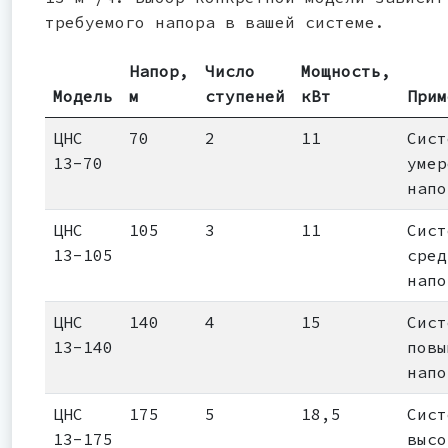
требуемого напора в вашей системе.
Напор,
Число
Мощность,
Модель
м
ступеней
кВт
Прим
ЦНС
70
2
11
Сист
13-70
умер
напо
ЦНС
105
3
11
Сист
13-105
сред
напо
ЦНС
140
4
15
Сист
13-140
повы
напо
ЦНС
175
5
18,5
Сист
13-175
высо