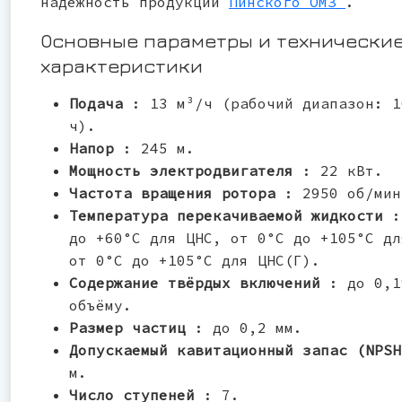
надежность продукции
Пинского ОМЗ
.
Основные параметры и технически
характеристики
Подача
: 13 м³/ч (рабочий диапазон: 1
ч).
Напор
: 245 м.
Мощность электродвигателя
: 22 кВт.
Частота вращения ротора
: 2950 об/мин
Температура перекачиваемой жидкости
:
до +60°С для ЦНС, от 0°С до +105°С дл
от 0°С до +105°С для ЦНС(Г).
Содержание твёрдых включений
: до 0,1
объёму.
Размер частиц
: до 0,2 мм.
Допускаемый кавитационный запас (NPS
м.
Число ступеней
: 7.